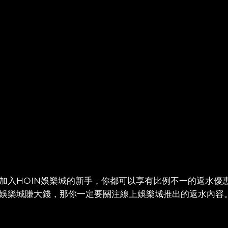
加入HOIN娛樂城的新手，你都可以享有比例不一的返水優
娛樂城賺大錢，那你一定要關注線上娛樂城推出的返水內容