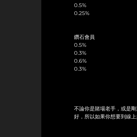
0.5%
0.25%
鑽石會員
0.5%
0.3%
0.6%
0.3%
不論你是賭場老手，或是剛
好，所以如果你想要到線上