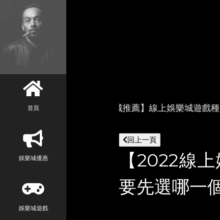
【2022線上娛樂城推薦】線上娛樂城遊戲種類超
首頁
回上一頁
【2022
娛樂城優惠
要先選哪一
娛樂城遊戲