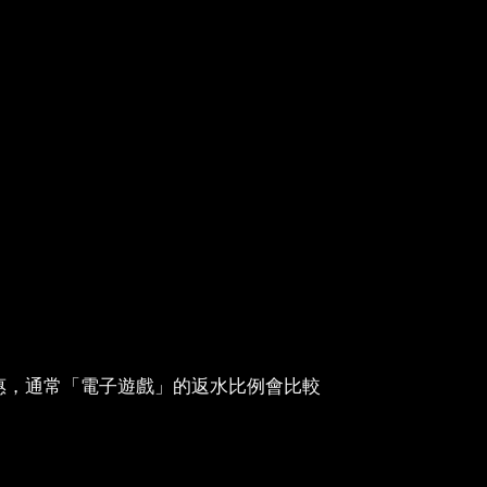
惠，通常「電子遊戲」的返水比例會比較
。