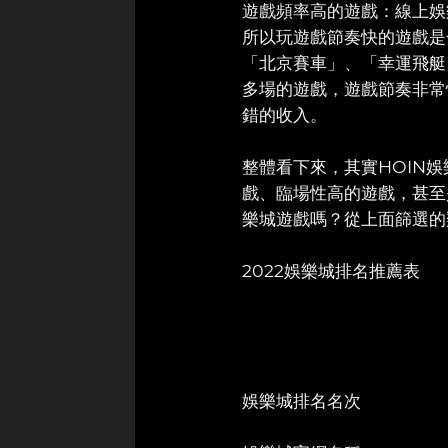
遊戲頻率高的遊戲：線上娛
所以玩遊戲節奏快的遊戲是
「北京賽車」、「幸運飛艇
多場的遊戲，遊戲節奏非常
錯的收入。
整體看下來，其實HOIN
戲、臨場性高的遊戲，甚至
樂城遊戲嗎？從上面篩選的
2022娛樂城排名推薦表
娛樂城排名名次