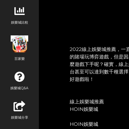
娛樂城比較
2022線上娛樂城推薦，
的賭場玩博弈遊戲，但是因
百家樂
麼遊戲下手呢？確實，線上
台甚至可以達到數千種選擇
好遊戲啦！
娛樂城Q&A
線上娛樂城推薦
HOIN娛樂城
娛樂城分享
HOIN娛樂城