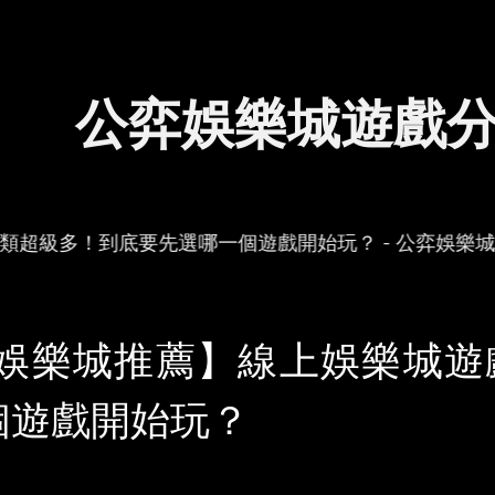
公弈娛樂城遊戲
級多！到底要先選哪一個遊戲開始玩？ - 公弈娛樂城 
線上娛樂城推薦】線上娛樂城
個遊戲開始玩？